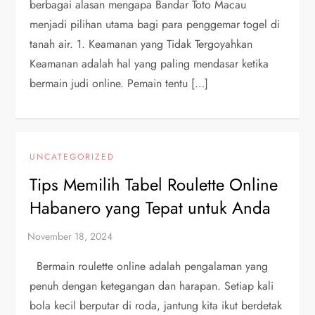
berbagai alasan mengapa Bandar Toto Macau
menjadi pilihan utama bagi para penggemar togel di
tanah air. 1. Keamanan yang Tidak Tergoyahkan
Keamanan adalah hal yang paling mendasar ketika
bermain judi online. Pemain tentu […]
UNCATEGORIZED
Tips Memilih Tabel Roulette Online
Habanero yang Tepat untuk Anda
Bermain roulette online adalah pengalaman yang
penuh dengan ketegangan dan harapan. Setiap kali
bola kecil berputar di roda, jantung kita ikut berdetak