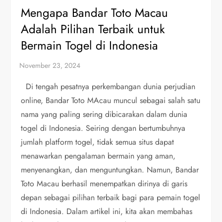
Mengapa Bandar Toto Macau
Adalah Pilihan Terbaik untuk
Bermain Togel di Indonesia
Di tengah pesatnya perkembangan dunia perjudian
online, Bandar Toto MAcau muncul sebagai salah satu
nama yang paling sering dibicarakan dalam dunia
togel di Indonesia. Seiring dengan bertumbuhnya
jumlah platform togel, tidak semua situs dapat
menawarkan pengalaman bermain yang aman,
menyenangkan, dan menguntungkan. Namun, Bandar
Toto Macau berhasil menempatkan dirinya di garis
depan sebagai pilihan terbaik bagi para pemain togel
di Indonesia. Dalam artikel ini, kita akan membahas