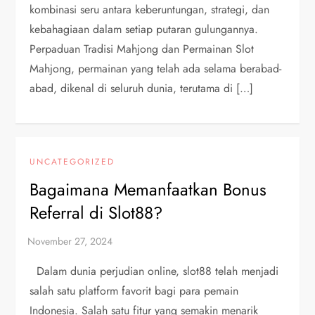
kombinasi seru antara keberuntungan, strategi, dan
kebahagiaan dalam setiap putaran gulungannya.
Perpaduan Tradisi Mahjong dan Permainan Slot
Mahjong, permainan yang telah ada selama berabad-
abad, dikenal di seluruh dunia, terutama di […]
UNCATEGORIZED
Bagaimana Memanfaatkan Bonus
Referral di Slot88?
Dalam dunia perjudian online, slot88 telah menjadi
salah satu platform favorit bagi para pemain
Indonesia. Salah satu fitur yang semakin menarik