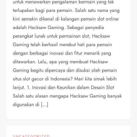
untuk menawarkan pengalaman bermain yang tak
terlupakan bagi para pemain. Salah satu nama yang
kini semakin dikenal di kalangan pemain slot online
adalah Hacksaw Gaming. Sebagai penyedia
perangkat lunak untuk permainan slot, Hacksaw
Gaming telah berhasil merebut hati para pemain
dengan berbagai inovasi dan fitur menarik yang
ditawarkan. Lalu, apa yang membuat Hacksaw
Gaming begitu dipercaya dan disukai oleh pemain
situs slot gacor di Indonesia? Mari kita simak lebih
lanjut. 1. Inovasi dan Keunikan dalam Desain Slot
Salah satu alasan mengapa Hacksaw Gaming banyak
digunakan di […]
UNCATEGORIZED