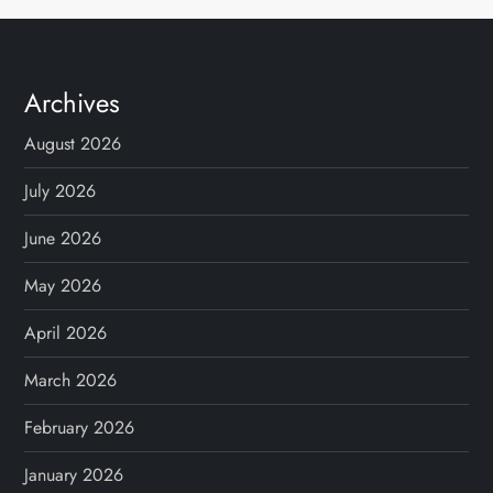
Archives
August 2026
July 2026
June 2026
May 2026
April 2026
March 2026
February 2026
January 2026