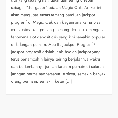
slot yang sedang naik daun dan sering disebut
sebagai “slot gacor” adalah Magic Oak. Artikel ini
akan mengupas tuntas tentang panduan jackpot
progresif di Magic Oak dan bagaimana kamu bisa
memaksimalkan peluang menang, termasuk mengenal
fenomena slot deposit qris yang kini semakin populer
di kalangan pemain. Apa Itu Jackpot Progresif?
Jackpot progresif adalah jenis hadiah jackpot yang
terus bertambah nilainya seiring berjalannya waktu
dan bertambahnya jumlah taruhan pemain di seluruh
jaringan permainan tersebut. Artinya, semakin banyak
orang bermain, semakin besar […]