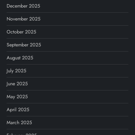
December 2025
November 2025
October 2025
September 2025
August 2025
July 2025
June 2025
May 2025
April 2025
March 2025