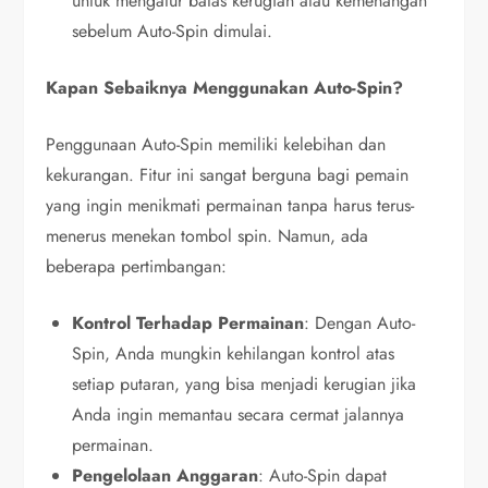
untuk mengatur batas kerugian atau kemenangan
sebelum Auto-Spin dimulai.
​
Kapan Sebaiknya Menggunakan Auto-Spin?
Penggunaan Auto-Spin memiliki kelebihan dan
kekurangan.
Fitur ini sangat berguna bagi pemain
yang ingin menikmati permainan tanpa harus terus-
menerus menekan tombol spin.
Namun, ada
beberapa pertimbangan:
Kontrol Terhadap Permainan
:
Dengan Auto-
Spin, Anda mungkin kehilangan kontrol atas
setiap putaran, yang bisa menjadi kerugian jika
Anda ingin memantau secara cermat jalannya
permainan.
Pengelolaan Anggaran
:
Auto-Spin dapat