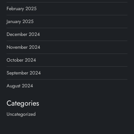
February 2025
January 2025
December 2024
November 2024
October 2024
September 2024
August 2024
Categories
Uncategorized