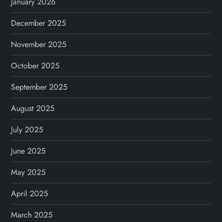
January 2026
December 2025
November 2025
October 2025
September 2025
August 2025
July 2025
June 2025
May 2025
April 2025
March 2025