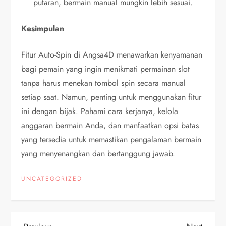
putaran, bermain manual mungkin lebih sesuai.
Kesimpulan
Fitur Auto-Spin di Angsa4D menawarkan kenyamanan
bagi pemain yang ingin menikmati permainan slot
tanpa harus menekan tombol spin secara manual
setiap saat.
Namun, penting untuk menggunakan fitur
ini dengan bijak.
Pahami cara kerjanya, kelola
anggaran bermain Anda, dan manfaatkan opsi batas
yang tersedia untuk memastikan pengalaman bermain
yang menyenangkan dan bertanggung jawab.
UNCATEGORIZED