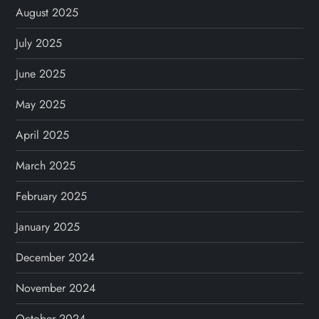
August 2025
July 2025
June 2025
May 2025
April 2025
March 2025
February 2025
January 2025
December 2024
November 2024
October 2024