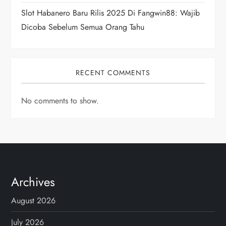
n
Slot Habanero Baru Rilis 2025 Di Fangwin88: Wajib
Dicoba Sebelum Semua Orang Tahu
RECENT COMMENTS
No comments to show.
Archives
August 2026
July 2026