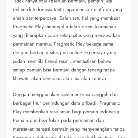
Tidak hanya soal keseruan bermain, pemain judi
online di Indonesia tentu juga mencari platform yang
aman dan terpercaya. Salah satu hal yang membuat
Pragmatic Play menonjol adalah sistem keamanan
yang diterapkan pada setiap situs yang menawarkan
permainan mereka. Pragmatic Play bekerja sama
dengan berbagai situs judi online terpercaya yang
sudah memiliki lisensi resmi, memastikan bahwa
setiap pemain bisa bermain dengan tenang tanpa
khawatir akan penipuan atau masalah lainnya.
Dengan menggunakan sistem enkripsi canggih dan
berbagai fitur perlindungan data pribadi, Pragmatic
Play memberikan rasa aman bagi pemain Indonesia.
Pemain pun bisa fokus pada permainan dan
merasakan sensasi bermain yang menyenangkan tanpa
terganggu oleh masalah teknis atau kekhawatiran akan