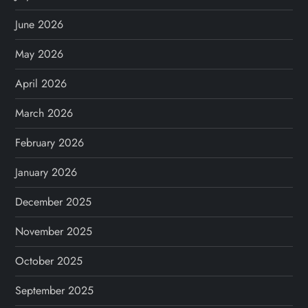
June 2026
May 2026
April 2026
March 2026
February 2026
January 2026
December 2025
November 2025
October 2025
September 2025