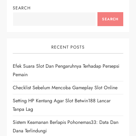
n
SEARCH
a
SEARCH
v
i
RECENT POSTS
g
Efek Suara Slot Dan Pengaruhnya Terhadap Persepsi
Pemain
a
Checklist Sebelum Mencoba Gameplay Slot Online
t
Setting HP Kentang Agar Slot Betwin188 Lancar
i
Tanpa Lag
o
Sistem Keamanan Berlapis Pohonemas33: Data Dan
Dana Terlindungi