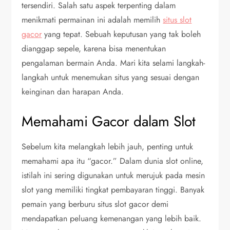
tersendiri. Salah satu aspek terpenting dalam
menikmati permainan ini adalah memilih
situs slot
gacor
yang tepat. Sebuah keputusan yang tak boleh
dianggap sepele, karena bisa menentukan
pengalaman bermain Anda. Mari kita selami langkah-
langkah untuk menemukan situs yang sesuai dengan
keinginan dan harapan Anda.
Memahami Gacor dalam Slot
Sebelum kita melangkah lebih jauh, penting untuk
memahami apa itu “gacor.” Dalam dunia slot online,
istilah ini sering digunakan untuk merujuk pada mesin
slot yang memiliki tingkat pembayaran tinggi. Banyak
pemain yang berburu situs slot gacor demi
mendapatkan peluang kemenangan yang lebih baik.