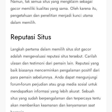
Namun, tak semua situs yang mengklaim sebagai
gacor memiliki kualitas yang sama. Oleh karena itu,
pengetahuan dan penelitian menjadi kunci utama
dalam memilih.
Reputasi Situs
Langkah pertama dalam memilih situs slot gacor
adalah mengevaluasi reputasi situs tersebut. Carilah
ulasan dan testimoni dari pemain lain. Reputasi yang
baik biasanya mencerminkan pengalaman positif dari
para pemain sebelumnya. Anda dapat mengunjungi
forum-forum perjudian atau grup media sosial untuk
mendapatkan informasi yang lebih akurat. Sebuah
situs yang sudah berpengalaman dan terpercaya tentu
akan memberikan keamanan dan kenyamanan saat