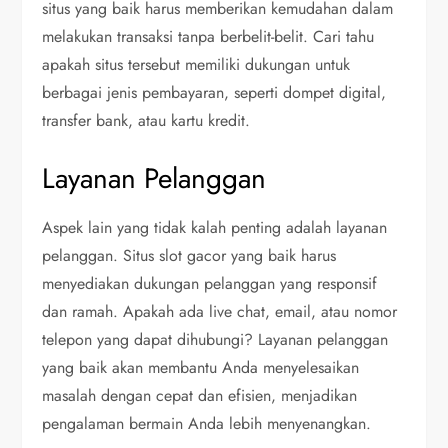
situs yang baik harus memberikan kemudahan dalam
melakukan transaksi tanpa berbelit-belit. Cari tahu
apakah situs tersebut memiliki dukungan untuk
berbagai jenis pembayaran, seperti dompet digital,
transfer bank, atau kartu kredit.
Layanan Pelanggan
Aspek lain yang tidak kalah penting adalah layanan
pelanggan. Situs slot gacor yang baik harus
menyediakan dukungan pelanggan yang responsif
dan ramah. Apakah ada live chat, email, atau nomor
telepon yang dapat dihubungi? Layanan pelanggan
yang baik akan membantu Anda menyelesaikan
masalah dengan cepat dan efisien, menjadikan
pengalaman bermain Anda lebih menyenangkan.