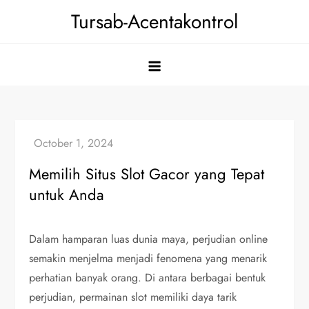
Skip
Tursab-Acentakontrol
to
content
Memilih Situs Slot Gacor yang Tepat
untuk Anda
Dalam hamparan luas dunia maya, perjudian online
semakin menjelma menjadi fenomena yang menarik
perhatian banyak orang. Di antara berbagai bentuk
perjudian, permainan slot memiliki daya tarik