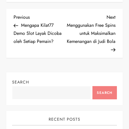
P
Previous
Next
Previous
Next
Post
Post
Mengapa Kilat77
Menggunakan Free Spins
o
Demo Slot Layak Dicoba
untuk Maksimalkan
oleh Setiap Pemain?
Kemenangan di Judi Bola
s
t
n
SEARCH
a
SEARCH
v
i
RECENT POSTS
g