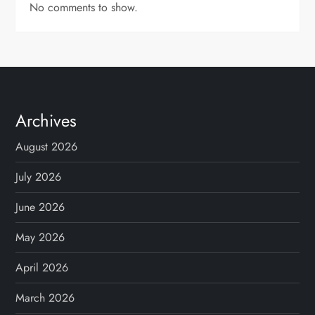
No comments to show.
Archives
August 2026
July 2026
June 2026
May 2026
April 2026
March 2026