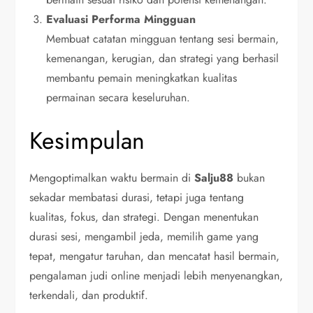
Evaluasi Performa Mingguan
Membuat catatan mingguan tentang sesi bermain,
kemenangan, kerugian, dan strategi yang berhasil
membantu pemain meningkatkan kualitas
permainan secara keseluruhan.
Kesimpulan
Mengoptimalkan waktu bermain di
Salju88
bukan
sekadar membatasi durasi, tetapi juga tentang
kualitas, fokus, dan strategi. Dengan menentukan
durasi sesi, mengambil jeda, memilih game yang
tepat, mengatur taruhan, dan mencatat hasil bermain,
pengalaman judi online menjadi lebih menyenangkan,
terkendali, dan produktif.