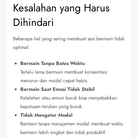
Kesalahan yang Harus
Dihindari
Beberapa hal yang sering membuat sesi bermain tidak
optimal:
Bermain Tanpa Batas Waktu
Terlalu lama bermain membuat konsentrasi
menurun dan modal cepat habis.
Bermain Saat Emosi Tidak Stabil
Kelelahan atau emosi buruk bisa menyebabkan
keputusan taruhan yang buruk.
Tidak Mengatur Modal
Bermain tanpa manajemen modal membuat waktu
bermain lebih singkat dan tidak produktif.