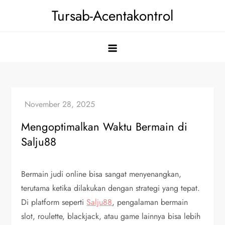
Skip
Tursab-Acentakontrol
to
content
Mengoptimalkan Waktu Bermain di
Salju88
Bermain judi online bisa sangat menyenangkan,
terutama ketika dilakukan dengan strategi yang tepat.
Di platform seperti
Salju88
, pengalaman bermain
slot, roulette, blackjack, atau game lainnya bisa lebih