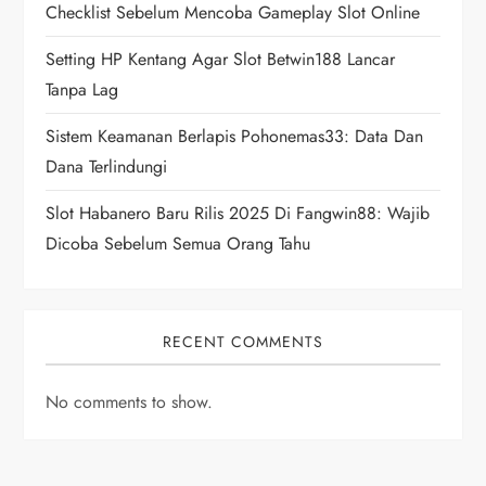
Checklist Sebelum Mencoba Gameplay Slot Online
t
Setting HP Kentang Agar Slot Betwin188 Lancar
i
Tanpa Lag
o
Sistem Keamanan Berlapis Pohonemas33: Data Dan
Dana Terlindungi
n
Slot Habanero Baru Rilis 2025 Di Fangwin88: Wajib
Dicoba Sebelum Semua Orang Tahu
RECENT COMMENTS
No comments to show.