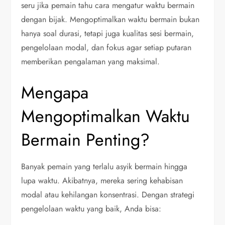
seru jika pemain tahu cara mengatur waktu bermain
dengan bijak. Mengoptimalkan waktu bermain bukan
hanya soal durasi, tetapi juga kualitas sesi bermain,
pengelolaan modal, dan fokus agar setiap putaran
memberikan pengalaman yang maksimal.
Mengapa
Mengoptimalkan Waktu
Bermain Penting?
Banyak pemain yang terlalu asyik bermain hingga
lupa waktu. Akibatnya, mereka sering kehabisan
modal atau kehilangan konsentrasi. Dengan strategi
pengelolaan waktu yang baik, Anda bisa: