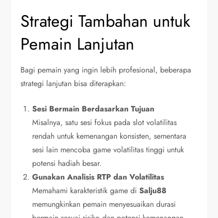
Strategi Tambahan untuk
Pemain Lanjutan
Bagi pemain yang ingin lebih profesional, beberapa
strategi lanjutan bisa diterapkan:
Sesi Bermain Berdasarkan Tujuan
Misalnya, satu sesi fokus pada slot volatilitas
rendah untuk kemenangan konsisten, sementara
sesi lain mencoba game volatilitas tinggi untuk
potensi hadiah besar.
Gunakan Analisis RTP dan Volatilitas
Memahami karakteristik game di
Salju88
memungkinkan pemain menyesuaikan durasi
bermain sesuai risiko dan potensi kemenangan.