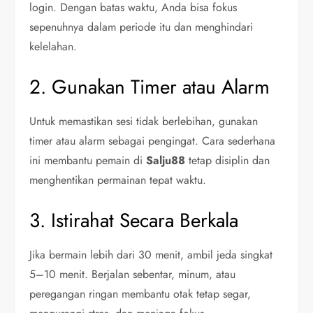
login. Dengan batas waktu, Anda bisa fokus
sepenuhnya dalam periode itu dan menghindari
kelelahan.
2. Gunakan Timer atau Alarm
Untuk memastikan sesi tidak berlebihan, gunakan
timer atau alarm sebagai pengingat. Cara sederhana
ini membantu pemain di
Salju88
tetap disiplin dan
menghentikan permainan tepat waktu.
3. Istirahat Secara Berkala
Jika bermain lebih dari 30 menit, ambil jeda singkat
5–10 menit. Berjalan sebentar, minum, atau
peregangan ringan membantu otak tetap segar,