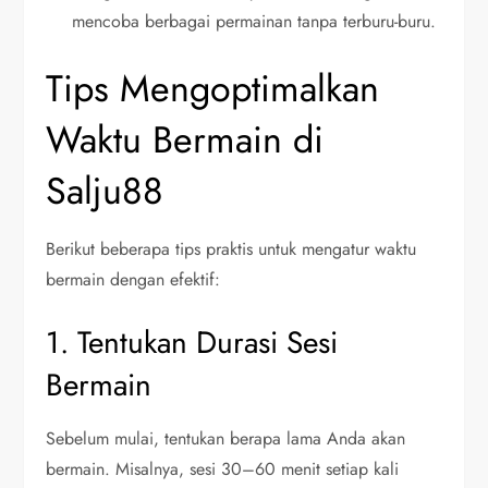
mencoba berbagai permainan tanpa terburu-buru.
Tips Mengoptimalkan
Waktu Bermain di
Salju88
Berikut beberapa tips praktis untuk mengatur waktu
bermain dengan efektif:
1. Tentukan Durasi Sesi
Bermain
Sebelum mulai, tentukan berapa lama Anda akan
bermain. Misalnya, sesi 30–60 menit setiap kali