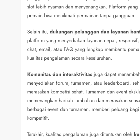
slot lebih nyaman dan menyenangkan. Platform yang 
pemain bisa menikmati permainan tanpa gangguan.
Selain itu,
dukungan pelanggan dan layanan ban
platform yang menyediakan layanan cepat, responsif
chat, email, atau FAQ yang lengkap membantu pemai
kualitas pengalaman secara keseluruhan.
Komunitas dan interaktivitas
juga dapat menambah 
menyediakan forum, turnamen, atau leaderboard, seh
merasakan kompetisi sehat. Turnamen dan event ekskl
memenangkan hadiah tambahan dan merasakan sensa
berbagai event dan turnamen, memberi peluang bagi
kompetitif.
Terakhir, kualitas pengalaman juga ditentukan oleh
ke