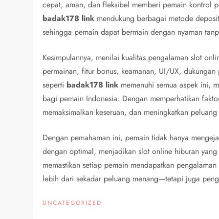
cepat, aman, dan fleksibel memberi pemain kontrol p
badak178 link
mendukung berbagai metode deposit d
sehingga pemain dapat bermain dengan nyaman tanp
Kesimpulannya, menilai kualitas pengalaman slot onlin
permainan, fitur bonus, keamanan, UI/UX, dukungan 
seperti
badak178 link
memenuhi semua aspek ini, m
bagi pemain Indonesia. Dengan memperhatikan faktor-
memaksimalkan keseruan, dan meningkatkan peluang
Dengan pemahaman ini, pemain tidak hanya mengejar
dengan optimal, menjadikan slot online hiburan yang
memastikan setiap pemain mendapatkan pengalaman ya
lebih dari sekadar peluang menang—tetapi juga pen
UNCATEGORIZED