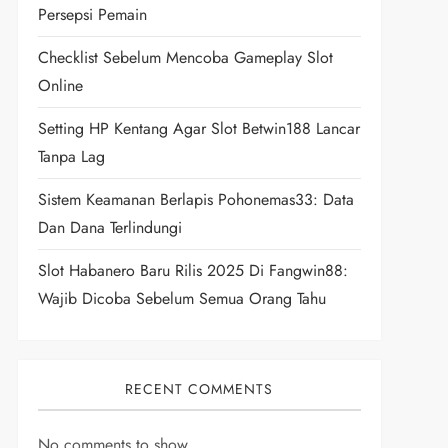
Persepsi Pemain
Checklist Sebelum Mencoba Gameplay Slot
Online
Setting HP Kentang Agar Slot Betwin188 Lancar
Tanpa Lag
Sistem Keamanan Berlapis Pohonemas33: Data
Dan Dana Terlindungi
Slot Habanero Baru Rilis 2025 Di Fangwin88:
Wajib Dicoba Sebelum Semua Orang Tahu
RECENT COMMENTS
No comments to show.