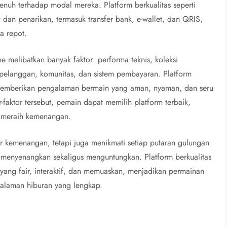
enuh terhadap modal mereka. Platform berkualitas seperti
an penarikan, termasuk transfer bank, e-wallet, dan QRIS,
a repot.
e melibatkan banyak faktor: performa teknis, koleksi
pelanggan, komunitas, dan sistem pembayaran. Platform
emberikan pengalaman bermain yang aman, nyaman, dan seru
faktor tersebut, pemain dapat memilih platform terbaik,
 meraih kemenangan.
 kemenangan, tetapi juga menikmati setiap putaran gulungan
 menyenangkan sekaligus menguntungkan. Platform berkualitas
ng fair, interaktif, dan memuaskan, menjadikan permainan
galaman hiburan yang lengkap.