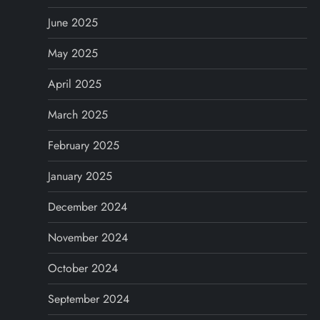
June 2025
May 2025
April 2025
March 2025
February 2025
January 2025
December 2024
November 2024
October 2024
September 2024