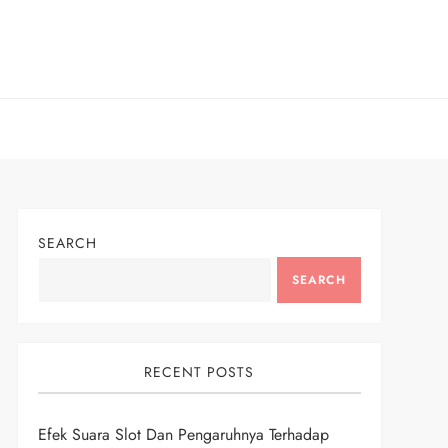
SEARCH
SEARCH
RECENT POSTS
Efek Suara Slot Dan Pengaruhnya Terhadap