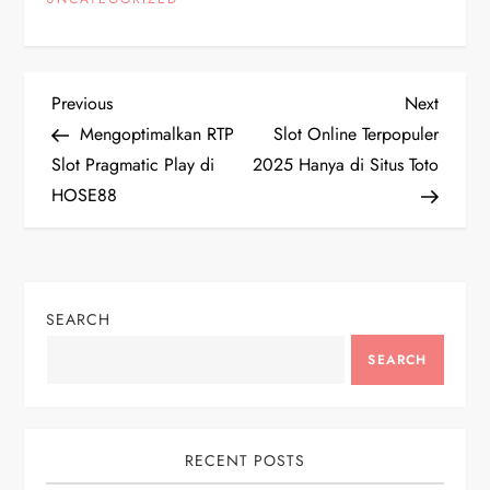
P
Previous
Next
Previous
Next
Post
Post
Mengoptimalkan RTP
Slot Online Terpopuler
o
Slot Pragmatic Play di
2025 Hanya di Situs Toto
HOSE88
s
t
n
SEARCH
a
SEARCH
v
i
RECENT POSTS