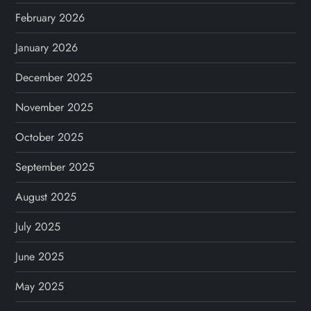
February 2026
January 2026
December 2025
November 2025
October 2025
September 2025
August 2025
July 2025
June 2025
May 2025