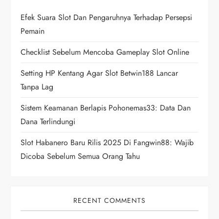
g
Efek Suara Slot Dan Pengaruhnya Terhadap Persepsi
Pemain
a
Checklist Sebelum Mencoba Gameplay Slot Online
t
Setting HP Kentang Agar Slot Betwin188 Lancar
i
Tanpa Lag
o
Sistem Keamanan Berlapis Pohonemas33: Data Dan
Dana Terlindungi
n
Slot Habanero Baru Rilis 2025 Di Fangwin88: Wajib
Dicoba Sebelum Semua Orang Tahu
RECENT COMMENTS