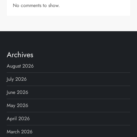
No comments to show.
Archives
August 2026
July 2026
June 2026
May 2026
April 2026
March 2026