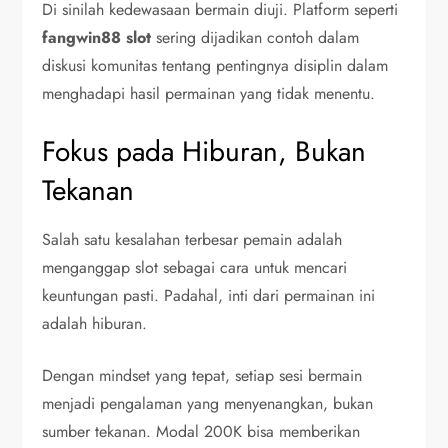
Di sinilah kedewasaan bermain diuji. Platform seperti
fangwin88 slot
sering dijadikan contoh dalam
diskusi komunitas tentang pentingnya disiplin dalam
menghadapi hasil permainan yang tidak menentu.
Fokus pada Hiburan, Bukan
Tekanan
Salah satu kesalahan terbesar pemain adalah
menganggap slot sebagai cara untuk mencari
keuntungan pasti. Padahal, inti dari permainan ini
adalah hiburan.
Dengan mindset yang tepat, setiap sesi bermain
menjadi pengalaman yang menyenangkan, bukan
sumber tekanan. Modal 200K bisa memberikan