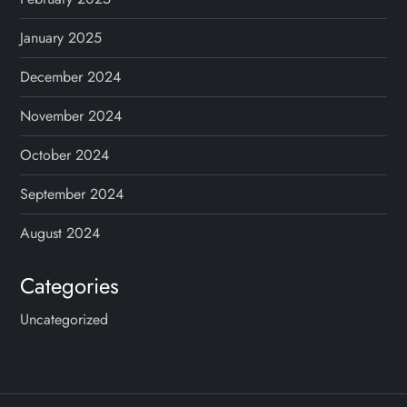
January 2025
December 2024
November 2024
October 2024
September 2024
August 2024
Categories
Uncategorized