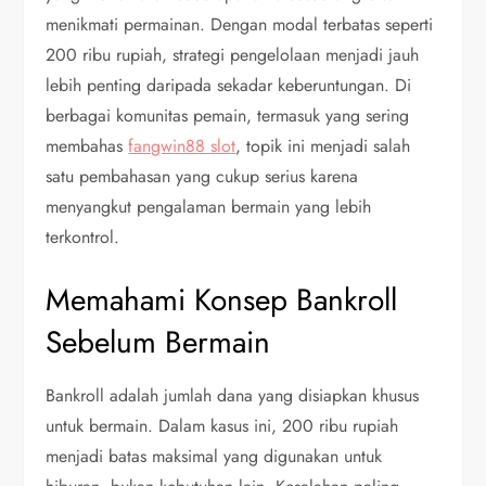
menikmati permainan. Dengan modal terbatas seperti
200 ribu rupiah, strategi pengelolaan menjadi jauh
lebih penting daripada sekadar keberuntungan. Di
berbagai komunitas pemain, termasuk yang sering
membahas
fangwin88 slot
, topik ini menjadi salah
satu pembahasan yang cukup serius karena
menyangkut pengalaman bermain yang lebih
terkontrol.
Memahami Konsep Bankroll
Sebelum Bermain
Bankroll adalah jumlah dana yang disiapkan khusus
untuk bermain. Dalam kasus ini, 200 ribu rupiah
menjadi batas maksimal yang digunakan untuk