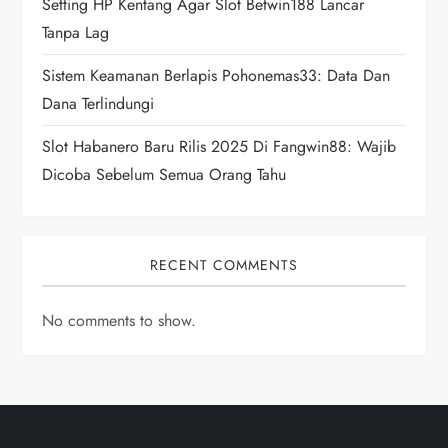
Setting HP Kentang Agar Slot Betwin188 Lancar
i
Tanpa Lag
o
Sistem Keamanan Berlapis Pohonemas33: Data Dan
Dana Terlindungi
n
Slot Habanero Baru Rilis 2025 Di Fangwin88: Wajib
Dicoba Sebelum Semua Orang Tahu
RECENT COMMENTS
No comments to show.