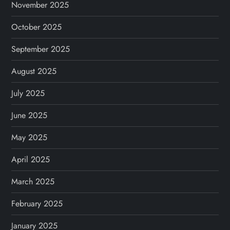
November 2025
October 2025
September 2025
August 2025
July 2025
June 2025
May 2025
April 2025
March 2025
February 2025
January 2025