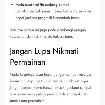
Main saat traffic sedang ramai
Semakin banyak pemain yang bertaruh, semakin
cepat jackpot progresif bertambah besar.
Tentunya semua ini juga perlu diimbangi dengan
kesabaran dan tidak terlalu terburu-buru.
Jangan Lupa Nikmati
Permainan
Meski targetnya cuán besar, jangan sampai keseruan
bermain hilang. Ingat, judi online itu hiburan juga.
Jangan sampai kamu hanya fokus ke jackpot sampai
lupa kalau yang paling penting adalah menikmati
proses dan permainan.