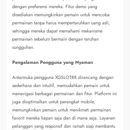
dengan preferensi mereka. Fitur demo yang
disediakan memungkinkan pemain untuk mencoba
permainan tanpa harus mempertaruhkan uang asli,
sehingga mereka dapat memahami mekanisme
permainan sebelum bermain dengan taruhan
sungguhan.
Pengalaman Pengguna yang Nyaman
Antarmuka pengguna XGSLOT88 dirancang dengan
sederhana dan intuitif, memudahkan pemain untuk
menavigasi berbagai permainan dan fitur. Platform ini
juga dioptimalkan untuk perangkat mobile,
memungkinkan pemain untuk menikmati permainan
favorit mereka kapan saja dan di mana saja. Layanan
pelanggan yang responsif dan ramah siap membantu