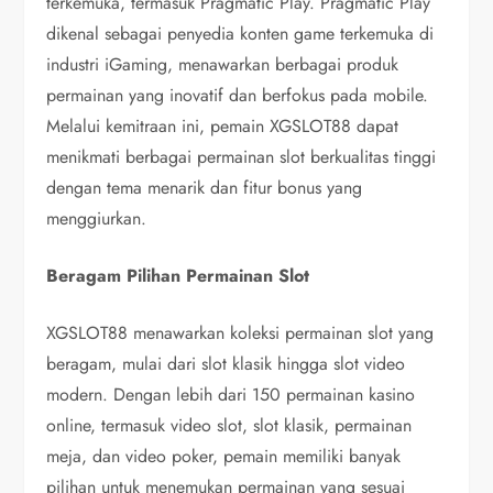
terkemuka, termasuk Pragmatic Play. Pragmatic Play
dikenal sebagai penyedia konten game terkemuka di
industri iGaming, menawarkan berbagai produk
permainan yang inovatif dan berfokus pada mobile.
Melalui kemitraan ini, pemain XGSLOT88 dapat
menikmati berbagai permainan slot berkualitas tinggi
dengan tema menarik dan fitur bonus yang
menggiurkan.
Beragam Pilihan Permainan Slot
XGSLOT88 menawarkan koleksi permainan slot yang
beragam, mulai dari slot klasik hingga slot video
modern. Dengan lebih dari 150 permainan kasino
online, termasuk video slot, slot klasik, permainan
meja, dan video poker, pemain memiliki banyak
pilihan untuk menemukan permainan yang sesuai