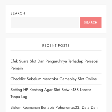
n
SEARCH
a
SEARCH
v
i
RECENT POSTS
g
Efek Suara Slot Dan Pengaruhnya Terhadap Persepsi
a
Pemain
t
Checklist Sebelum Mencoba Gameplay Slot Online
i
Setting HP Kentang Agar Slot Betwin188 Lancar
Tanpa Lag
o
Sistem Keamanan Berlapis Pohonemas33: Data Dan
n