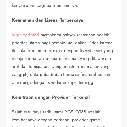
kenyamanan bagi para pemainnya.
Keamanan dan Lisensi Terpercaya
login xgslot88
memahami bahwa keamanan adalah
prioritas utama bagi pemain judi online. Oleh karena
itu, platform ini beroperasi dengan lisensi resmi yang
menjamin bahwa semua permainan yang ditawarkan
adil dan transparan. Dengan sistem keamanan yang
canggih, data pribadi dan transaksi finansial pemain
dilindungi dengan standar enkripsi tertinggi.
Kemitraan dengan Provider Terkenal
Salah satu daya tarik utama XGSLOT88 adalah
kemitraannya dengan berbagai provider game