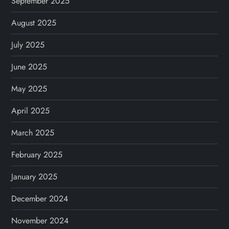
September 2025
August 2025
July 2025
June 2025
May 2025
April 2025
March 2025
February 2025
January 2025
December 2024
November 2024