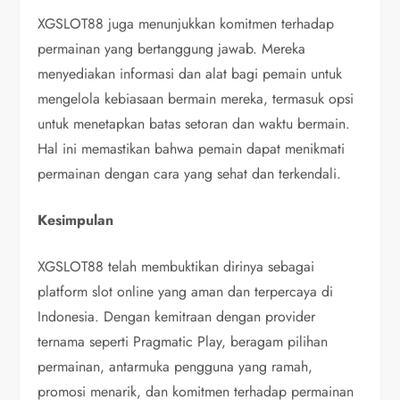
XGSLOT88 juga menunjukkan komitmen terhadap
permainan yang bertanggung jawab. Mereka
menyediakan informasi dan alat bagi pemain untuk
mengelola kebiasaan bermain mereka, termasuk opsi
untuk menetapkan batas setoran dan waktu bermain.
Hal ini memastikan bahwa pemain dapat menikmati
permainan dengan cara yang sehat dan terkendali.
Kesimpulan
XGSLOT88 telah membuktikan dirinya sebagai
platform slot online yang aman dan terpercaya di
Indonesia. Dengan kemitraan dengan provider
ternama seperti Pragmatic Play, beragam pilihan
permainan, antarmuka pengguna yang ramah,
promosi menarik, dan komitmen terhadap permainan