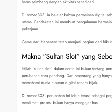
harus seimbang dengan aktivitas sehari-hari.
Di romeo303, ia belajar bahwa permainan digital seba
utama. Pendekatan ini membuat pengalaman bermain
pekerjaan.
Game dari Habanero tetap menjadi bagian dari hibur
Makna “Sultan Slot” yang Seb
Istilah “sultan slot” dalam cerita ini bukan tentang pe
perubahan cara pandang. Dari seseorang yang hanya 
memahami dunia hiburan digital secara bijak.
Di romeo303, perubahan ini lebih terasa sebagai perj
menikmati proses, bukan hanya mengejar hasil.