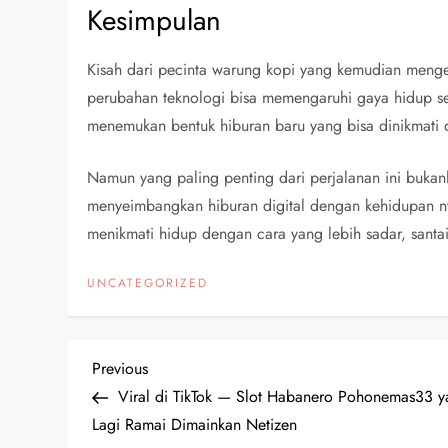
Kesimpulan
Kisah dari pecinta warung kopi yang kemudian menge
perubahan teknologi bisa memengaruhi gaya hidup s
menemukan bentuk hiburan baru yang bisa dinikmati di 
Namun yang paling penting dari perjalanan ini bukan
menyeimbangkan hiburan digital dengan kehidupan nya
menikmati hidup dengan cara yang lebih sadar, santai,
UNCATEGORIZED
P
Previous
Previous
Post
Viral di TikTok — Slot Habanero Pohonemas33 
o
Lagi Ramai Dimainkan Netizen