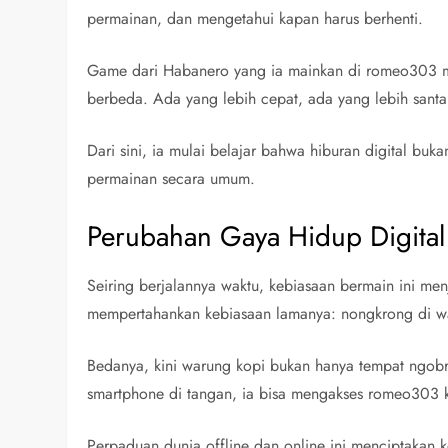
permainan, dan mengetahui kapan harus berhenti.
Game dari
Habanero
yang ia mainkan di romeo303 me
berbeda. Ada yang lebih cepat, ada yang lebih santa
Dari sini, ia mulai belajar bahwa hiburan digital bu
permainan secara umum.
Perubahan Gaya Hidup Digital
Seiring berjalannya waktu, kebiasaan bermain ini me
mempertahankan kebiasaan lamanya: nongkrong di w
Bedanya, kini warung kopi bukan hanya tempat ngobro
smartphone di tangan, ia bisa mengakses romeo303 ka
Perpaduan dunia offline dan online ini menciptakan