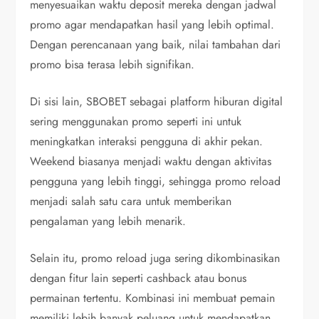
menyesuaikan waktu deposit mereka dengan jadwal
promo agar mendapatkan hasil yang lebih optimal.
Dengan perencanaan yang baik, nilai tambahan dari
promo bisa terasa lebih signifikan.
Di sisi lain, SBOBET sebagai platform hiburan digital
sering menggunakan promo seperti ini untuk
meningkatkan interaksi pengguna di akhir pekan.
Weekend biasanya menjadi waktu dengan aktivitas
pengguna yang lebih tinggi, sehingga promo reload
menjadi salah satu cara untuk memberikan
pengalaman yang lebih menarik.
Selain itu, promo reload juga sering dikombinasikan
dengan fitur lain seperti cashback atau bonus
permainan tertentu. Kombinasi ini membuat pemain
memiliki lebih banyak peluang untuk mendapatkan