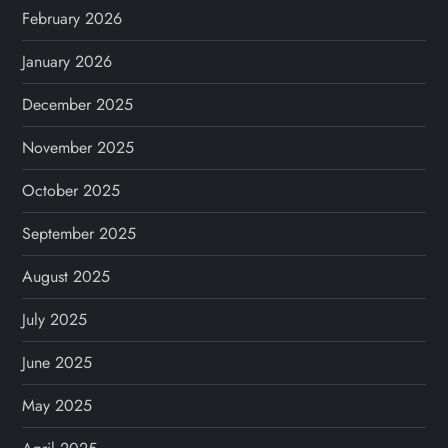
February 2026
January 2026
December 2025
November 2025
October 2025
September 2025
August 2025
July 2025
June 2025
May 2025