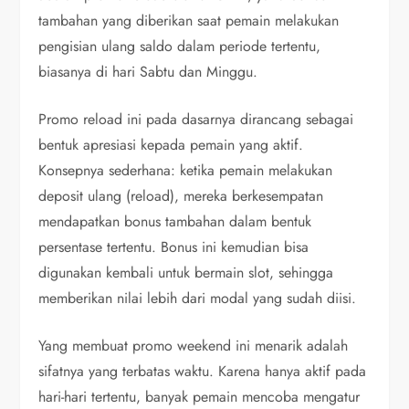
tambahan yang diberikan saat pemain melakukan
pengisian ulang saldo dalam periode tertentu,
biasanya di hari Sabtu dan Minggu.
Promo reload ini pada dasarnya dirancang sebagai
bentuk apresiasi kepada pemain yang aktif.
Konsepnya sederhana: ketika pemain melakukan
deposit ulang (reload), mereka berkesempatan
mendapatkan bonus tambahan dalam bentuk
persentase tertentu. Bonus ini kemudian bisa
digunakan kembali untuk bermain slot, sehingga
memberikan nilai lebih dari modal yang sudah diisi.
Yang membuat promo weekend ini menarik adalah
sifatnya yang terbatas waktu. Karena hanya aktif pada
hari-hari tertentu, banyak pemain mencoba mengatur