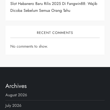
Slot Habanero Baru Rilis 2025 Di Fangwin88: Wajib
Dicoba Sebelum Semua Orang Tahu
RECENT COMMENTS
No comments to show.
Archives
August 2026
July 2026