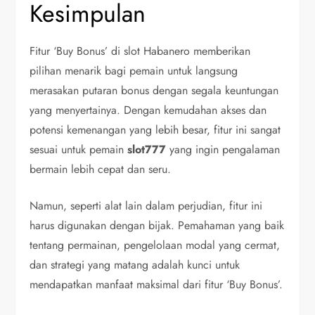
Kesimpulan
Fitur ‘Buy Bonus’ di slot Habanero memberikan
pilihan menarik bagi pemain untuk langsung
merasakan putaran bonus dengan segala keuntungan
yang menyertainya. Dengan kemudahan akses dan
potensi kemenangan yang lebih besar, fitur ini sangat
sesuai untuk pemain
slot777
yang ingin pengalaman
bermain lebih cepat dan seru.
Namun, seperti alat lain dalam perjudian, fitur ini
harus digunakan dengan bijak. Pemahaman yang baik
tentang permainan, pengelolaan modal yang cermat,
dan strategi yang matang adalah kunci untuk
mendapatkan manfaat maksimal dari fitur ‘Buy Bonus’.