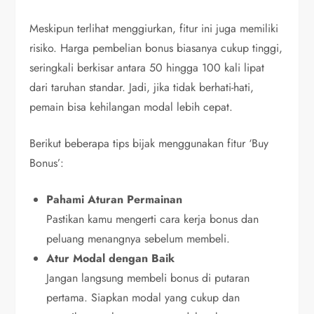
Meskipun terlihat menggiurkan, fitur ini juga memiliki
risiko. Harga pembelian bonus biasanya cukup tinggi,
seringkali berkisar antara 50 hingga 100 kali lipat
dari taruhan standar. Jadi, jika tidak berhati-hati,
pemain bisa kehilangan modal lebih cepat.
Berikut beberapa tips bijak menggunakan fitur ‘Buy
Bonus’:
Pahami Aturan Permainan
Pastikan kamu mengerti cara kerja bonus dan
peluang menangnya sebelum membeli.
Atur Modal dengan Baik
Jangan langsung membeli bonus di putaran
pertama. Siapkan modal yang cukup dan