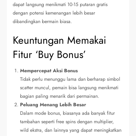
dapat langsung menikmati 10-15 putaran gratis
dengan potensi kemenangan lebih besar
dibandingkan bermain biasa.
Keuntungan Memakai
Fitur ‘Buy Bonus’
Mempercepat Aksi Bonus
Tidak perlu menunggu lama dan berharap simbol
scatter muncul, pemain bisa langsung menikmati
bagian paling menarik dari permainan.
Peluang Menang Lebih Besar
Dalam mode bonus, biasanya ada banyak fitur
tambahan seperti free spins dengan multiplier,
wild ekstra, dan lainnya yang dapat meningkatkan