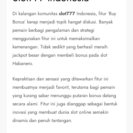
Di kalangan komunitas
slot777
Indonesia, fitur ‘Buy
Bonus’ kerap menjadi topik hangat diskusi. Banyak
pemain berbagi pengalaman dan strategi
menggunakan fitur ini untuk memaksimalkan
kemenangan. Tidak sedikit yang berhasil meraih
jackpot besar dengan membeli bonus pada slot
Habanero.
Kepraktisan dan sensasi yang ditawarkan fitur ini
membuatnya menjadi favorit, terutama bagi pemain
yang kurang sabar menunggu putaran bonus datang
secara alami. Fitur ini juga dianggap sebagai bentuk
inovasi yang membuat dunia slot online semakin
dinamis dan penuh tantangan.