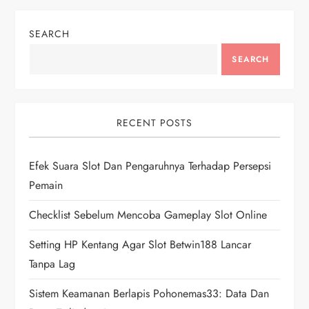
t
n
SEARCH
a
SEARCH
v
i
RECENT POSTS
g
Efek Suara Slot Dan Pengaruhnya Terhadap Persepsi
Pemain
a
Checklist Sebelum Mencoba Gameplay Slot Online
t
Setting HP Kentang Agar Slot Betwin188 Lancar
i
Tanpa Lag
o
Sistem Keamanan Berlapis Pohonemas33: Data Dan