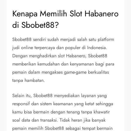
Kenapa Memilih Slot Habanero
di Sbobet88?
Sbobet88 sendiri sudah menjadi salah satu platform
judi online terpercaya dan populer di Indonesia.
Dengan menghadirkan slot Habanero, Sbobet88
memberikan kemudahan dan kenyamanan bagi para
pemain dalam mengakses game-game berkualitas
tanpa hambatan.
Selain itu, Sbobet88 menyediakan layanan yang
responsif dan sistem keamanan yang ketat sehingga
kamu bisa bermain dengan tenang tanpa khawatir
soal data dan transaksi. Tidak heran jika banyak
pemain memilih Sbobet88 sebagai tempat bermain