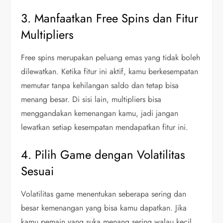
3. Manfaatkan Free Spins dan Fitur
Multipliers
Free spins merupakan peluang emas yang tidak boleh
dilewatkan. Ketika fitur ini aktif, kamu berkesempatan
memutar tanpa kehilangan saldo dan tetap bisa
menang besar. Di sisi lain, multipliers bisa
menggandakan kemenangan kamu, jadi jangan
lewatkan setiap kesempatan mendapatkan fitur ini.
4. Pilih Game dengan Volatilitas
Sesuai
Volatilitas game menentukan seberapa sering dan
besar kemenangan yang bisa kamu dapatkan. Jika
kamu pemain yang suka menang sering walau kecil,