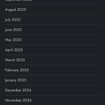
August 2025
July 2025
June 2025
May 2025
April 2025
March 2025
February 2025
January 2025
December 2024
November 2024