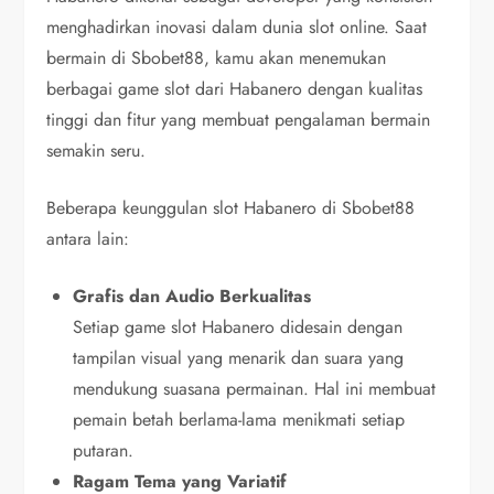
menghadirkan inovasi dalam dunia slot online. Saat
bermain di Sbobet88, kamu akan menemukan
berbagai game slot dari Habanero dengan kualitas
tinggi dan fitur yang membuat pengalaman bermain
semakin seru.
Beberapa keunggulan slot Habanero di Sbobet88
antara lain:
Grafis dan Audio Berkualitas
Setiap game slot Habanero didesain dengan
tampilan visual yang menarik dan suara yang
mendukung suasana permainan. Hal ini membuat
pemain betah berlama-lama menikmati setiap
putaran.
Ragam Tema yang Variatif