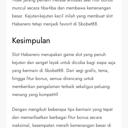
muncul secara tiba-tiba dan membawa kemenangan
besar. Kejutan-kejutan kecil inilah yang membuat slot
Habanero tetap menjadi favorit di Sbobet88.
Kesimpulan
Slot Habanero merupakan game slot yang penuh
kejutan dan sangat layak untuk dicoba bagi siapa saja
yang bermain di Sbobet88. Dari segi grafis, tema,
hingga fitur bonus, semua dirancang untuk
memberikan pengalaman terbaik sekaligus peluang
menang yang kompetitif.
Dengan mengikuti beberapa tips bermain yang tepat
dan memanfaatkan berbagai fitur bonus secara
maksimal, kesempatan meraih kemenangan besar di